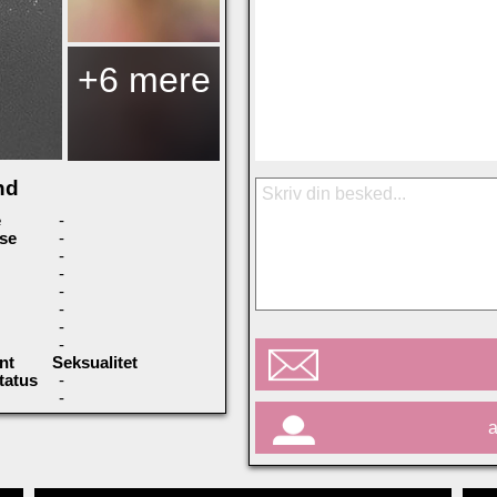
+6 mere
nd
e
-
se
-
-
-
-
-
-
-
nt
Seksualitet
tatus
-
-