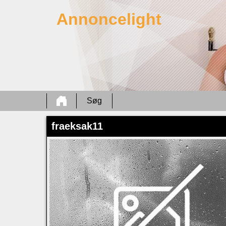
Annoncelight
Søg
fraeksak11