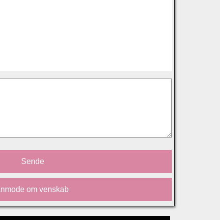
Sende
anmode om venskab