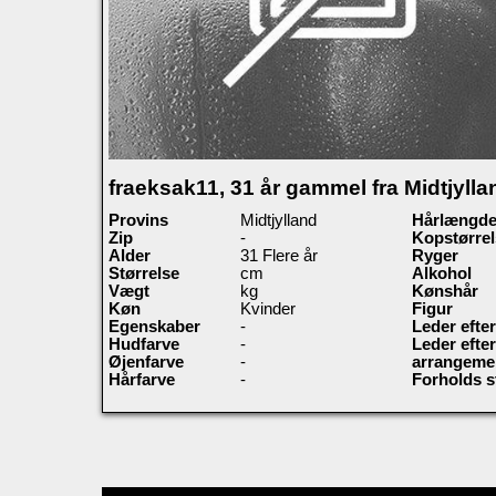
fraeksak11, 31 år gammel fra Midtjylla
Provins
Midtjylland
Hårlængd
Zip
-
Kopstørrel
Alder
31 Flere år
Ryger
Størrelse
cm
Alkohol
Vægt
kg
Kønshår
Køn
Kvinder
Figur
Egenskaber
-
Leder efter
Hudfarve
-
Leder efter
Øjenfarve
-
arrangeme
Hårfarve
-
Forholds s